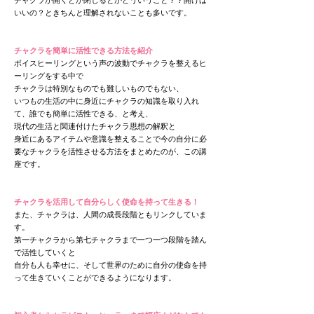
​チャクラが開くとか閉じるとかどういうこと？？開けば
いいの？ときちんと理解されないことも多いです。
チャクラを簡単に活性できる方法を紹介
ボイスヒーリングという声の波動でチャクラを整えるヒ
ーリングをする中で
チャクラは特別なものでも難しいものでもない、
いつもの生活の中に身近にチャクラの知識を取り入れ
て、誰でも簡単に活性できる、と考え、
現代の生活と関連付けたチャクラ思想の解釈と
身近にあるアイテムや意識を整えることで今の自分に必
要なチャクラを活性させる方法をまとめたのが、この講
座です。
チャクラを活用して自分らしく使命を持って生き
る！
また、チャクラは、人間の成長段階ともリンクしていま
す。
第一チャクラから第七チャクラまで一つ一つ段階を踏ん
で活性していくと
自分も人も幸せに、そして世界のために自分の使命を持
って生きていくことができるようになります。