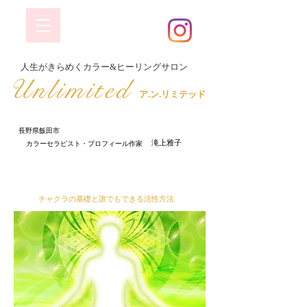
​人生がきらめくカラー&ヒーリングサロン
​Unlimited
ア.ン.リミテッド
長野県飯田市
​ 滝上雅子
​カラーセラピスト・プロフィール作家
はじめてのチャクラ開発講座
チャクラの基礎と誰でもできる活性方法