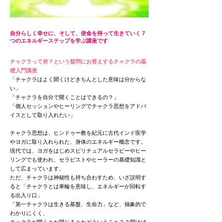
自分らしく幸せに、そして、使命を持って生きていく７
つのエネルギーステップを学ぶ講座です
チャクラって何？という疑問にお答えするチャクラの基
礎入門講座
「チャクラはよく聞くけどきちんとした意味は分からな
い」
​「チャクラを自分で開くことはできるの？​」​
「個人セッションやヒーリングでチャクラ思想をアドバ
イスとして取り入れたい」
チャクラ思想は、ヒンドゥー教を紀元に古代インド医学
やヨガに取り入れられた、身体のエネルギー概念です。
現代では、ヨガをはじめスピリチュアルセラピーやヒー
リングでも使われ、セラピストやヒーラーの基礎知識と
して広まっています。
ただ、チャクラは神秘性も持ち合わすため、いざ説明す
ると「チャクラとは車輪を意味し、エネルギーが回転す
る出入り口」
「第一チャクラは生きる基盤、生命力」など、抽象的で
わかりにくく、