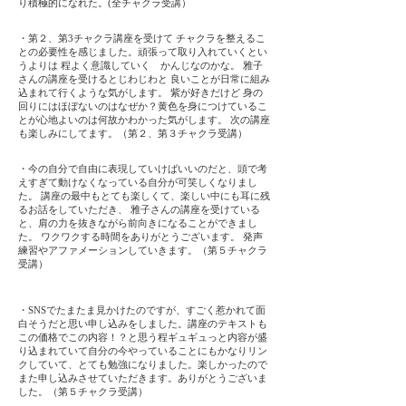
り積極的になれた。(全チャクラ受講）
・第２、第3チャクラ講座を受けて チャクラを整えるこ
との必要性を感じました。頑張って取り入れていくとい
うよりは 程よく意識していく かんじなのかな。 雅子
さんの講座を受けるとじわじわと 良いことが日常に組み
込まれて行くような気がします。 紫が好きだけど 身の
回りにはほぼないのはなぜか？黄色を身につけているこ
とが心地よいのは何故かわかった気がします。 次の講座
も楽しみにしてます。（第２、第３チャクラ受講）
・今の自分で自由に表現していけばいいのだと、頭で考
えすぎて動けなくなっている自分が可笑しくなりまし
た。 講座の最中もとても楽しくて、楽しい中にも耳に残
るお話をしていただき、 雅子さんの講座を受けている
と、肩の力を抜きながら前向きになることができまし
た。 ワクワクする時間をありがとうございます。 発声
練習やアファメーションしていきます。（第５チャクラ
受講）
・SNSでたまたま見かけたのですが、すごく惹かれて面
白そうだと思い申し込みをしました。講座のテキストも
この価格でこの内容！？と思う程ギュギュっと内容が盛
り込まれていて自分の今やっていることにもかなりリン
クしていて、とても勉強になりました。楽しかったので
また申し込みさせていただきます。ありがとうございま
した。（第５チャクラ受講）