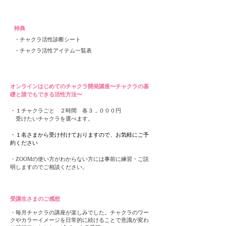
特典
・チャクラ活性診断シート
​・チャクラ活性アイテム一覧表
オンラインはじめてのチャクラ開発講座〜チャクラの基
礎と誰でもできる活性方法〜
・１チャクラごと ２時間 各３，０００円
受けたいチャクラを選べます。
・１名さまから受け付けておりますので、お気軽にご予
約ください​
・ZOOMの使い方がわからない方には事前に練習・ご説
明しますのでご相談ください。
受講生さまのご感想​
・毎月チャクラの講座が楽しみでした。チャクラのワー
クやカラーイメージを日常的に続けることで意識が変わ