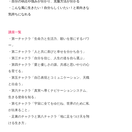
・自分の弱点や強みが分かり、克服方法が分かる
・こんな風に生きたい！自分らしくいたい！と前向きな
気持ちになれる
講座一覧
・第一チャクラ「生命力と生活力、願いを形にするパワ
ー」
・第二チャクラ「人と共に喜びと幸せを分かち合う」
・第三チャクラ「自分を信じ、人生の道を自ら選ぶ」
・第四チャクラ「愛と優しさの源。共感と思いやりの心
を育てる」
・第五チャクラ「自己表現とコミュニケーション、天職
と出会う」
・第六チャクラ「真実へ導くナビケーションシステム、
生きる使命を知る」
・第七チャクラ「宇宙に全てをゆだね、世界のために私
が出来ること」
​・足裏のチャクラと第八チャクラ「地に足をつけ天を翔
ける生き方」