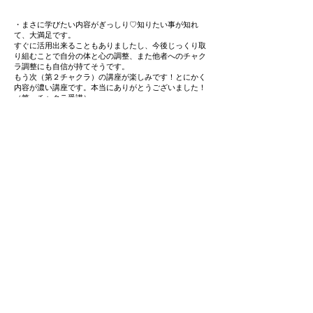
・まさに学びたい内容がぎっしり♡知りたい事が知れ
て、大満足です。
すぐに活用出来ることもありましたし、今後じっくり取
り組むことで自分の体と心の調整、また他者へのチャク
ラ調整にも自信が持てそうです。
もう次（第２チャクラ）の講座が楽しみです！とにかく
内容が濃い講座です。本当にありがとうございました！
（第一チャクラ受講）
スピリチュアル初心者でも安心！現実に役
立つチャクラ講座
2024年11月5日
【人気メニュー紹介】今年もオン
ライン中心のセラピー・講座を続
けます
2023年1月3日
人は色のエネルギーを持ってい