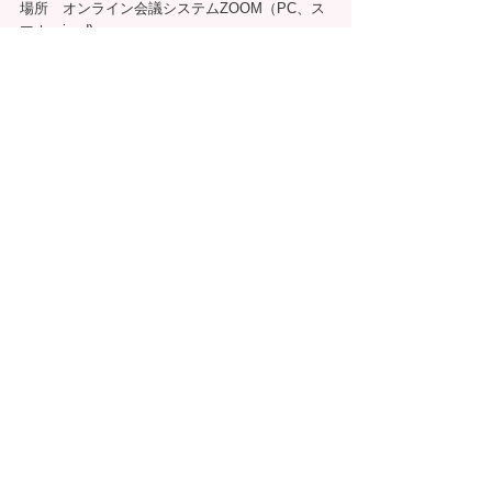
場所　オンライン会議システムZOOM（PC、ス
マホ、ipad)
自分ブランド塾　１３：００〜１５：３０
3分無料コンサル&参加者交流会　1６：００〜１
７：３０
参加費　１１，０００円（税込）
お申込み締切　５月５日（水・祝）
ご入金締切　５月５日(水・祝）
※締切厳守でお願いします
お申込みはこちらまで⇩
https://ssl.form-mailer.jp/fms/a6be3d2d580983