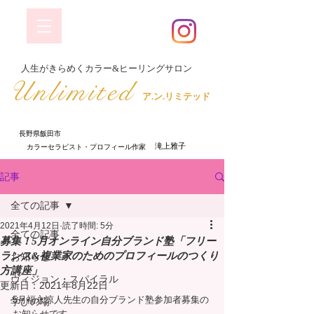
​人生がきらめくカラー&ヒーリングサロン
​Unlimited
ア.ン.リミテッド
長野県飯田市
​ 滝上雅子
​カラーセラピスト・プロフィール作家
記事
全ての記事
2021年4月12日
読了時間: 5分
全ての記事
募集！5月オンライン自分ブランド塾「フリー
ランス&複業家のためのプロフィールのつくり
お知らせ
方講座」
ヴィジョン・スパイラル
更新日：
2021年8月22日
5月福永涼人先生の自分ブランド塾参加者募集の
学びの場
お知らせです。