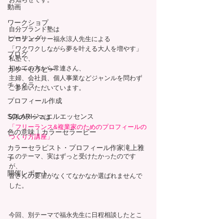
動画
ワークショプ
自分ブランド塾は
ヒーリング
プロデューサー福永涼人先生による
「ワクワクしながら夢を叶える大人を増やす」
ブログ
私塾で、
初めての方から常連さん、
カラーセラピー
主婦、会社員、個人事業などジャンルを問わず
チャクラ
ご参加いただいています。
プロフィール作成
SOLARIジュエルエッセンス
5月のテーマは
「フリーランス&複業家のためのプロフィールの
色の意味｜カラーセラーピー
つくり方講座」
カラーセラピスト・プロフィール作家滝上雅
このテーマ、実はずっと受けたかったのです
子
が、
開催レポート
皆さんの要望がなくてなかなか選ばれませんで
した。
今回、別テーマで福永先生に日程相談したとこ