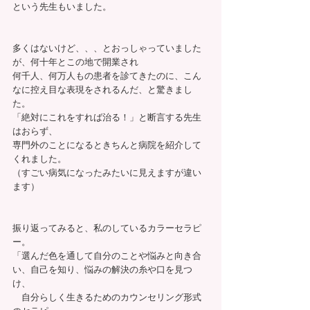
という先生もいました。
多くはないけど、、、とおっしゃっていました
が、何十年とこの地で開業され
何千人、何万人もの患者を診てきたのに、こん
なに控え目な表現をされるんだ、と驚きまし
た。
「絶対にこれをすれば治る！」と断言する先生
はおらず、
専門外のことになるときちんと病院を紹介して
くれました。
（すごい病気になったみたいに見えますが違い
ます）
振り返ってみると、私のしているカラーセラピ
ー。
「選んだ色を通して自分のことや悩みと向き合
い、自己を知り、悩みの解決の糸や口を見つ
け、
　自分らしく生きるためのカウンセリング形式