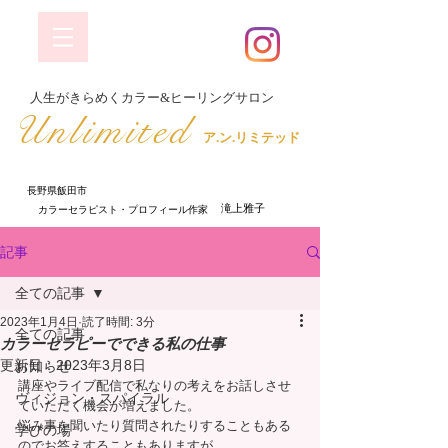
​人生がきらめくカラー&ヒーリングサロン
​Unlimited
ア.ン.リミテッド
長野県飯田市
​ 滝上雅子
​カラーセラピスト・プロフィール作家
記事
全ての記事
2023年1月4日
読了時間: 3分
全ての記事
カラーセラピーでできる私の仕事
更新日：
2023年3月8日
お知らせ
講座やライブ配信で私なりの考えをお話しさせ
ヴィジョン・スパイラル
ていただく機会が増えました。
悩み事を聞いたり質問されたりすることもある
学びの場
のでお答えすることもありますが、