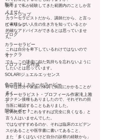
動画
あくまで私が経験してきた範囲内のことしか言
えません。
ワークショプ
カラーセラピストだから、講師だから、と言っ
ヒーリング
て素晴らしい人生の生き方を知っているとか
的確なアドバイスができるとは思っていませ
ブログ
ん。
カラーセラピー
これは自分を卑下しているわけではないので
チャクラ
す。
でも、この謙虚に似た気持ちを忘れないように
プロフィール作成
したいとは思っています。
SOLARIジュエルエッセンス
色の意味｜カラーセラーピー
昨年は自分や家族の体調で病院にかかることが
多く、
カラーセラピスト・プロフィール作家滝上雅
ワクチン接種もありましたので、それぞれの担
子
当医に確認することもありました。
開催レポート
どの先生も「これをすれば完全に良くなる」と
言う人はいませんでした。
ではなぜすすめるのか、それは臨床のエビデン
スがあることや医学書に書いてあること、
また「多くはないけど自分の診察の経験から」