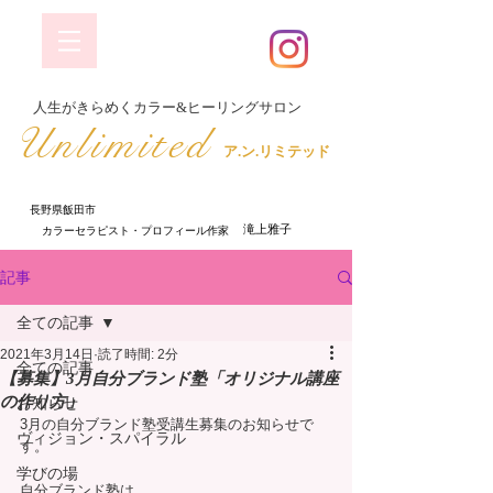
​人生がきらめくカラー&ヒーリングサロン
​Unlimited
ア.ン.リミテッド
長野県飯田市
​ 滝上雅子
​カラーセラピスト・プロフィール作家
記事
全ての記事
2021年3月14日
読了時間: 2分
全ての記事
【募集】3月自分ブランド塾「オリジナル講座
の作り方」
お知らせ
3月の自分ブランド塾受講生募集のお知らせで
ヴィジョン・スパイラル
す。
学びの場
自分ブランド塾は