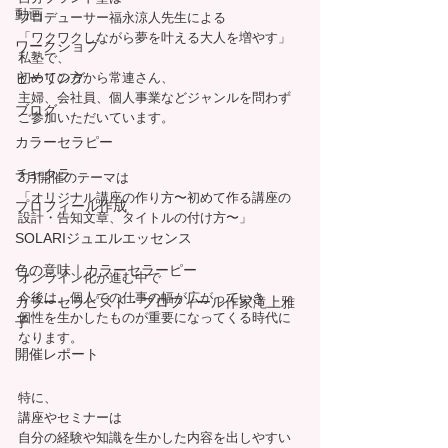
動画
プロデューサー福永涼人先生による
「ワクワクしながら夢を叶える大人を増やす」
ワークショプ
私塾で、
ヒーリング
初めての方から常連さん、
主婦、会社員、個人事業などジャンルを問わず
ブログ
ご参加いただいています。
カラーセラピー
チャクラ
3月開催のテーマは
「オリジナル講座の作り方〜初めて作る講座の
プロフィール作成
設計・告知文章、タイトルの付け方〜」
SOLARIジュエルエッセンス
色の意味｜カラーセラーピー
オンライン化が進む中で
今後は、個人での仕事の幅が広がっていき
カラーセラピスト・プロフィール作家滝上雅
個性を生かしたものが重要になってくる時代に
子
なります。
開催レポート
特に、
講座やセミナーは
自分の経験や知識を生かした内容を出しやすい