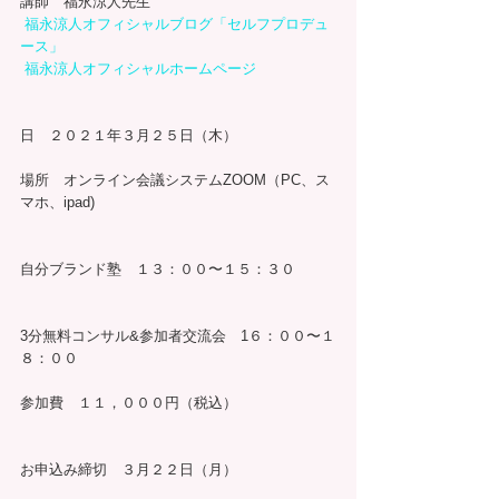
講師　福永涼人先生
福永涼人オフィシャルブログ「セルフプロデュ
ース」
福永涼人オフィシャルホームページ
日　２０２１年３月２５日（木）
場所　オンライン会議システムZOOM（PC、ス
マホ、ipad)
自分ブランド塾　１３：００〜１５：３０
3分無料コンサル&参加者交流会　1６：００〜１
８：００
参加費　１１，０００円（税込）
お申込み締切　３月２２日（月）