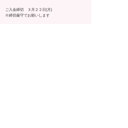
ご入金締切　３月２２日(月)
※締切厳守でお願いします
お申込みはこちらまで⇩
https://ssl.form-mailer.jp/fms/a6be3d2d580983
お知らせ