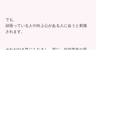
でも、
頑張っている人や向上心がある人に会うと刺激
されます。
それがやる気にもなるし、逆に、自信喪失や落
ち込みにもなる。
モチベーションが下がる
やっぱり辞める、飽きる
失敗するのがつらいから何もしないほうがいい
人と比べて落ち込む
周りの情報が気になる
講座では
そういった、至極当然な人の心理を否定するこ