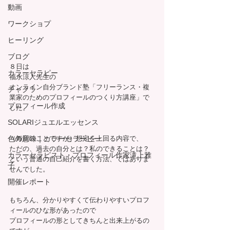
動画
ワークショプ
ヒーリング
ブログ
８日は
カラーセラピー
福永涼人先生の
オンライン自分ブランド塾「フリーランス・複
チャクラ
業家のためのプロフィールのつくり方講座」で
プロフィール作成
した。
SOLARIジュエルエッセンス
色の意味｜カラーセラーピー
（毎回のことですが）想定を上回る内容で、
ただの、過去の自分とは？私のできることは？
カラーセラピスト・プロフィール作家滝上雅
という普通の自己紹介を書く方法、ではありま
子
せんでした。
開催レポート
もちろん、分かりやすくて伝わりやすいプロフ
ィールのひな形があったので
プロフィールの形としてきちんと出来上がるの