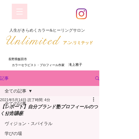
​人生がきらめくカラー&ヒーリングサロン
​Unlimited
ア.ン.リミテッド
長野県飯田市
​ 滝上雅子
​カラーセラピスト・プロフィール作家
記事
全ての記事
2021年5月14日
読了時間: 4分
全ての記事
【レポート】自分ブランド塾プロフィールのつ
くり方講座
お知らせ
ヴィジョン・スパイラル
学びの場