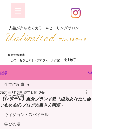
​人生がきらめくカラー&ヒーリングサロン
​Unlimited
ア.ン.リミテッド
長野県飯田市
​ 滝上雅子
​カラーセラピスト・プロフィール作家
記事
全ての記事
2021年8月2日
読了時間: 2分
全ての記事
【レポート】自分ブランド塾「絶対あなたに会
いたくなるブログの書き方講座」
お知らせ
ヴィジョン・スパイラル
学びの場