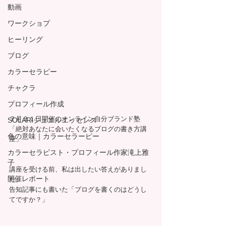
動画
ワークショプ
ヒーリング
ブログ
カラーセラピー
チャクラ
プロフィール作成
７月３１日開催のオンライン自分ブランド塾
SOLARIジュエルエッセンス
「絶対あなたに会いたくなるブログの書き方講
色の意味｜カラーセラーピー
座」
カラーセラピスト・プロフィール作家滝上雅
子
講座を受ける前、私は出したい答えがありまし
開催レポート
た。
告知記事にも書いた「ブログを書くのはどうし
てですか？」