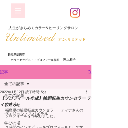
​人生がきらめくカラー&ヒーリングサロン
​Unlimited
ア.ン.リミテッド
長野県飯田市
​ 滝上雅子
​カラーセラピスト・プロフィール作家
記事
全ての記事
2022年1月12日
読了時間: 5分
全ての記事
【プロフィール作成】輪廻転生カウンセラー テ
ィナさん
お知らせ
福島県の輪廻転生カウンセラー　ティナさんの
ヴィジョン・スパイラル
プロフィールを作成しました。
学びの場
２時間のインタビューをプロフィールとして文