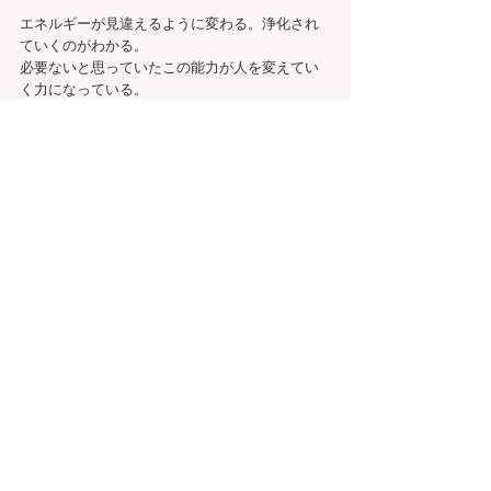
エネルギーが見違えるように変わる。浄化され
ていくのがわかる。
必要ないと思っていたこの能力が人を変えてい
く力になっている。
震災で生と死の狭間を生きてきた人々との出会
いは、カウンセラーとしての覚悟を決めさせて
くれた。
介護で身動きが取れなかったもどかしさの経験
は、同じように介護を辛く感じている人の気持
ちが理解できるためにあった。
人と違った能力や辛い経験は、誰かの役に立て
るものに昇華されていくことを学んだ。
■自分らしく生きられないあなたに私ができるこ
と
制限されたもの、癒されなかったものが大きい
ほど自分の人生が生きられなくなる。
私のチャネリングを通して、悩みの種を取り除
かれ、進むべき道が見えて、
自分らしい人生を生きるきっかけになると信じ