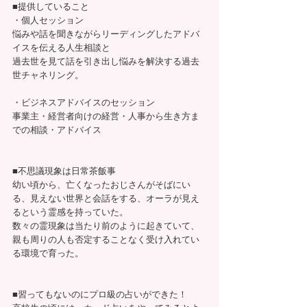
■提供していること
・個人セッション
悩みや話を聞きながらリーディングしたアドバ
イスを伝える人生相談と
過去世を見て話を引き出し悩みを解決する過去
世チャネリング。
・ビジネスアドバイスのセッション
事業主・経営者向けの経営・人事から生き方ま
での相談・アドバイス
■不思議現象は日常茶飯事
幼い頃から、亡くなったおじさんがそばにい
る、見えない世界と会話をする、オーラが見え
るという霊感を持っていた。
数々の霊現象は当たり前のように起きていて、
親も周りの人も否定することなく受け入れてい
る環境で育った。
■習ってもないのにプロ級の占いができた！