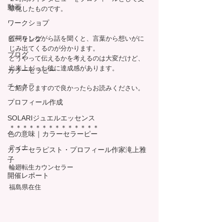
動画
章化したものです。
ワークショプ
ヒーリング
質問をしながら話を聞くと、言葉から想いがに
じみ出てくるのが分かります。
ブログ
どうやって伝えるかを考えるのは大変だけど、
出来上がった後に達成感があります。
カラーセラピー
チャクラ
ご紹介しますので良かったらお読みください。
プロフィール作成
SOLARIジュエルエッセンス
＊＊＊＊＊＊＊＊＊＊＊＊＊＊
色の意味｜カラーセラーピー
ティナ
カラーセラピスト・プロフィール作家滝上雅
子
輪廻転生カウンセラー
開催レポート
福島県在住