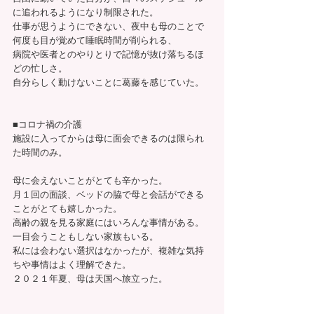
に追われるようになり制限された。
仕事が思うようにできない、夜中も母のことで
何度も目が覚めて睡眠時間が削られる、
病院や医者とのやりとりで記憶が抜け落ちるほ
どの忙しさ。
自分らしく動けないことに葛藤を感じていた。
■コロナ禍の介護
施設に入ってからは母に面会できるのは限られ
た時間のみ。
母に会えないことがとても辛かった。
月１回の面談、ベッドの脇で母と会話ができる
ことがとても嬉しかった。
高齢の親を見る家庭にはいろんな事情がある。
一目会うこともしない家族もいる。
私には会わない選択はなかったが、複雑な気持
ちや事情はよく理解できた。
２０２１年夏、母は天国へ旅立った。