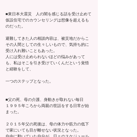
■東日本大震災　人の闇を感じる話を受け止めて
仮設住宅でのカウンセリングは想像を超えるも
のだった。
避難してきた人の相談内容は、被災地だからこ
その人間としての生々しいもので、気持ち的に
受け入れ難いこともあった。
人には受け止められないほどの悩みがあって
も、私はそこを引き受けていくんだという覚悟
と経験をして、
一つのステップとなった。
■父の死、母の介護、身動きが取れない毎日
１９９５年ころから両親の世話をする日常が始
まった。
２０１５年父の死後は、母の体力や筋力の低下
で家にいても目が離せない状況となった。
自由に動いていた自分が、日々のスケジュール