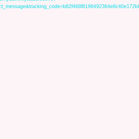
ect_message&tracking_code=b82f468f8198492364e8c40e172b