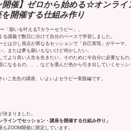
ン開催】ゼロから始める☆オンライ
座を開催する仕組み作り
家滝上雅子
開催レポート
ピー「願いを叶えるTカラーセラピー」。
よる講義で数日に分けて自分のペースで学習しました。
ーとは少し視点が異なるセッションで「自己実現」がテーマ。
い、または夢も願いもないけど何かしたい。
してより良い人生を生きたい、そのために今自分に必要なもの
器になるもの、、、などを選んだ色から引き出していくセッシ
者さいこ先生の講座、いよいよセラピー実践編です。
が決まりました。
ンラインでセッション・講座を開催する仕組み作り」
座もZOOM開催に限定しています。