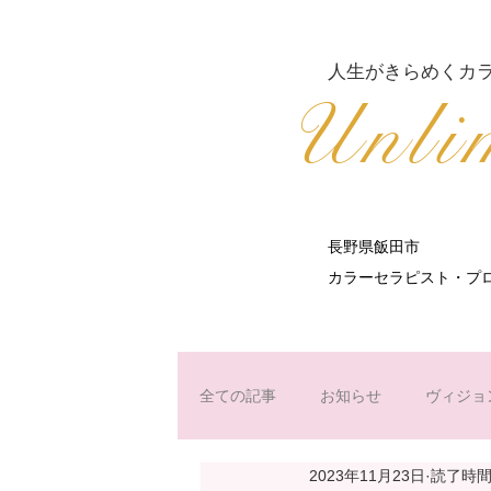
​人生がきらめくカ
​Unli
長野県飯田市
​カラーセラピスト・
全ての記事
お知らせ
ヴィジョ
2023年11月23日
読了時間:
カラーセラピー
チャクラ