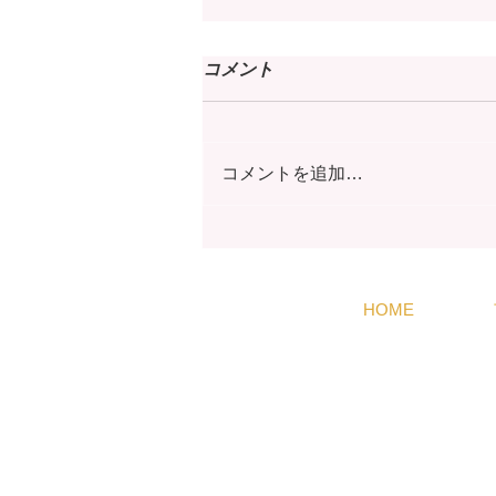
コメント
コメントを追加…
色で心を癒す第一歩！「カラ
ーセラピー入門」講座 １２
月、１月開催のお知らせ
HOME