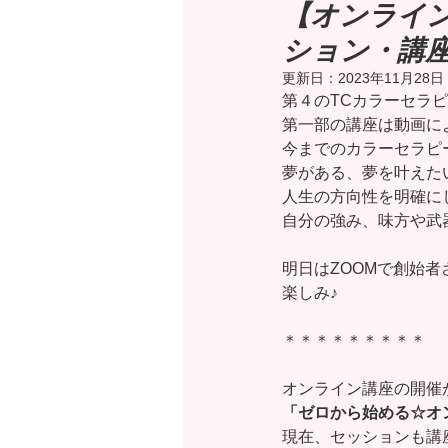
【オンライ
ション・講
カラーセラピスト・プロフィール作
更新日：
2023年11月28日
第４のTCカラーセラ
第一部の講座は動画に
今までのカラーセラピ
夢がある、夢を叶えた
人生の方向性を明確に
自分の強み、味方や武
明日はZOOMで創始
楽しみ♪
＊＊＊＊＊＊＊＊＊
オンライン講座の開催
「ゼロから始める☆オ
現在、セッションも講