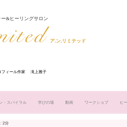
ラー&ヒーリングサロン
mited
ア.ン.リミテッド
プロフィール作家
​ 滝上雅子
ン・スパイラル
学びの場
動画
ワークショプ
ヒ
 2分
プロフィール作成
SOLARIジュエルエッセンス
色の意味｜