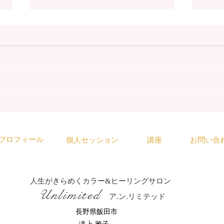
自宅で叶える！パソコン初心
オン
者でもできる☆オンライン講
せ（
座＆セッションのスタート準
４日
プロフィール
個人セッション
講座
お問い合
備講座のご案内
人生がきらめくカラー&ヒーリングサロン
​Unlimited
ア.ン.リミテッド
​長野県飯田市