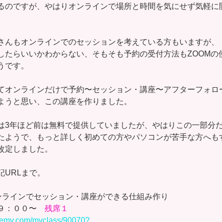
るのですが、やはりオンラインで場所と時間を気にせず気軽に
さんもオンラインでのセッションを考えている方もいますが、
したらいいかわからない、そもそも予約の受付方法もZOOMの
うです。
てオンラインだけで予約〜セッション・講座〜アフターフォロ
ようと思い、この講座を作りました。
は3年ほど前は無料で提供していましたが、やはりこの一部分
たようで、もっと詳しく初めての方やパソコンが苦手な方へも
改定しました。
記URLまで。
ンラインでセッション・講座ができる仕組み作り
９：００〜　
残席１
ademy.com/myclass/90070?