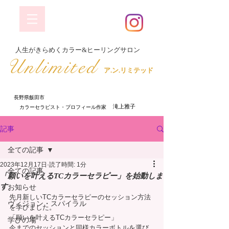
​人生がきらめくカラー&ヒーリングサロン
​Unlimited
ア.ン.リミテッド
長野県飯田市
​ 滝上雅子
​カラーセラピスト・プロフィール作家
記事
全ての記事
2023年12月17日
読了時間: 1分
全ての記事
「願いを叶えるTCカラーセラピー」を始動しま
す
お知らせ
先月新しいTCカラーセラピーのセッション方法
ヴィジョン・スパイラル
を学びました。
「願いを叶えるTCカラーセラピー」
学びの場
今までのセッションと同様カラーボトルを選び