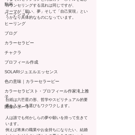
動画
カウンセリングする流れは同じですが、
テーマが「願い、夢」そして「自己実現」とい
ワークショプ
うかなり具体的なものになっています。
ヒーリング
ブログ
カラーセラピー
チャクラ
プロフィール作成
SOLARIジュエルエッセンス
色の意味｜カラーセラーピー
カラーセラピスト・プロフィール作家滝上雅
子
台紙は六芒星の形、哲学やスピリチュアル的要
素も入り、色選びもワクワクします。
開催レポート
人は誰でも何かしらの夢や願いを持って生きて
います。
例えば将来の職業やお金持ちになりたい、結婚