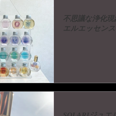
不思議な浄化現象
エルエッセンス
SOLARIジ