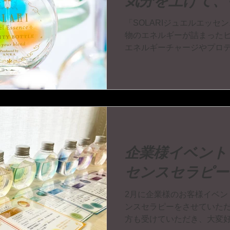
気分を上げて、
期待できるヒー
「SOLARIジュエルエッ
物のエネルギーが詰まった
エネルギーチャージやプロ
が期待できます。簡単に取
です
企業様イベント
センスセラピー
2月に企業様のお客様イベント
ンスセラピーをさせていただ
方も受けていただき、大変好