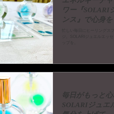
エネルギーチャ
ワー『SOLAR
ンス』で心身を
忙しい毎日にヒーリングス
ジ。SOLARIジュエルエ
ップを。
毎日がもっと心
SOLARIジュエ