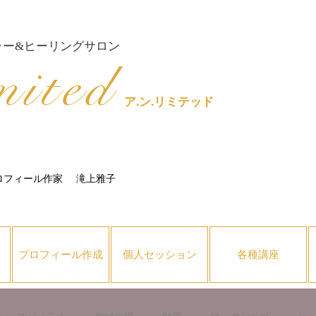
ラー&ヒーリングサロン
mited
ア.ン.リミテッド
プロフィール作家
​ 滝上雅子
プロフィール作成
個人セッション
各種講座