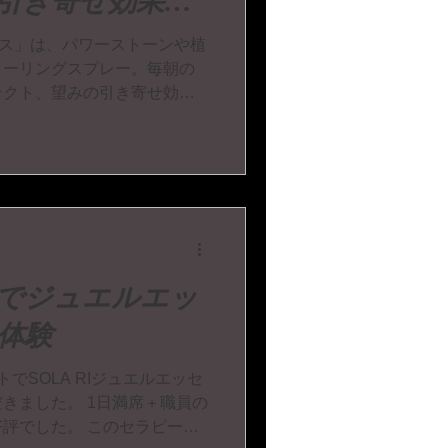
引き寄せ効果も
リングアイテム
センス」は、パワーストーンや植
ヒーリングスプレー。毎朝の
テクト、望みの引き寄せ効果
り入れられる特別なアイテム
でジュエルエッ
体験
でSOLA RIジュエルエッセ
きました。 1日満席＋職員の
評でした。 このセラピー