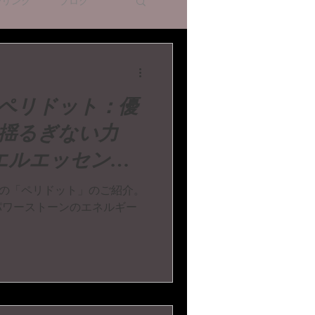
ーリング
ブログ
カラーセラーピー
ペリドット：優
揺るぎない力
ュエルエッセン
ンスの「ペリドット」のご紹介。
パワーストーンのエネルギー