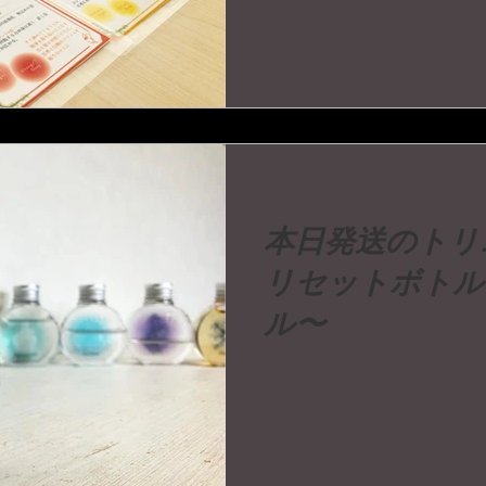
は、カウンセリングで今の
きして、その方に適合した
ナルのヒーリ...
本日発送のトリ
リセットボトル
ル〜