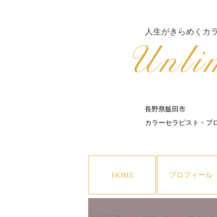
​人生がきらめくカ
​Unli
長野県飯田市
​カラーセラピスト・
HOME
プロフィール